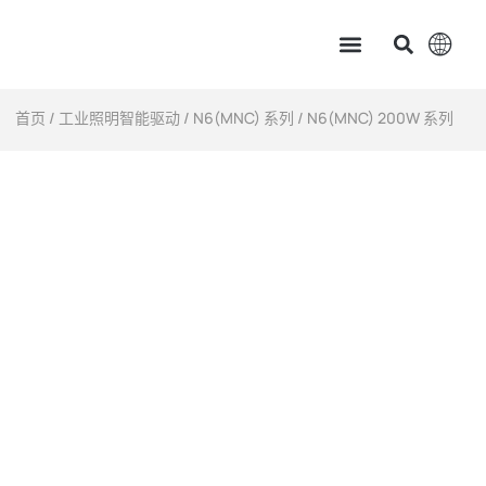
主页
产品中心
服务支持
应用案例
新闻资讯 & 展会讯息
关于茂硕
首页
/
工业照明智能驱动
/
N6(MNC) 系列
/ N6(MNC) 200W 系列