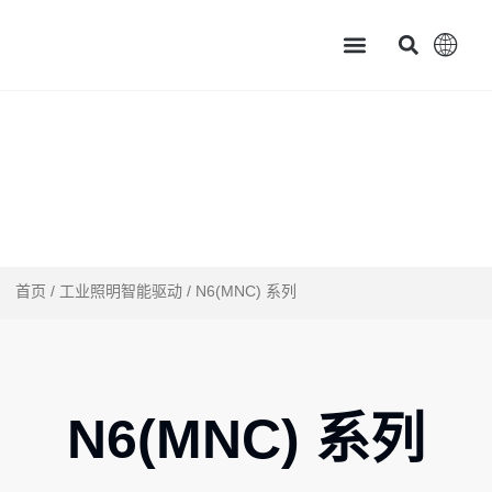
主页
产品中心
服务支持
应用案例
新闻资讯 & 展会讯息
关于茂硕
首页
/
工业照明智能驱动
/ N6(MNC) 系列
N6(MNC) 系列