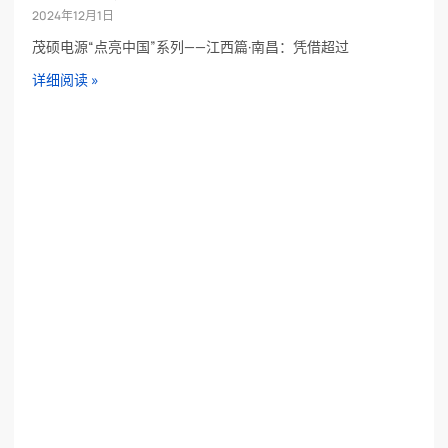
2024年12月1日
茂硕电源“点亮中国”系列——江西篇·南昌：凭借超过
详细阅读 »