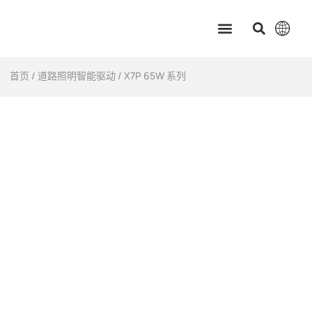
主页
产品中心
服务支持
应用案例
新闻资讯 & 展会讯息
关于茂硕
首页
/
道路照明智能驱动
/ X7P 65W 系列