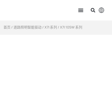
主页
产品中心
服务支持
应用案例
新闻资讯 & 展会讯息
关于茂硕
首页
/
道路照明智能驱动
/
X7I 系列
/ X7I 105W 系列