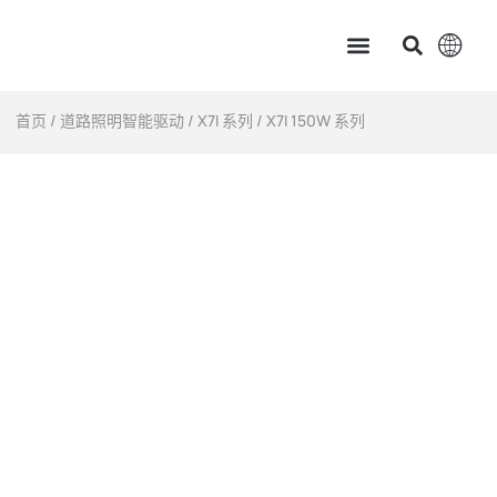
主页
产品中心
服务支持
应用案例
新闻资讯 & 展会讯息
关于茂硕
首页
/
道路照明智能驱动
/
X7I 系列
/ X7I 150W 系列