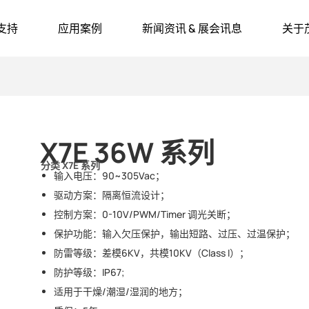
支持
应用案例
新闻资讯 & 展会讯息
关于
X7E 36W 系列
分类
X7E 系列
输入电压：90~305Vac；
驱动方案：隔离恒流设计；
控制方案：0-10V/PWM/Timer 调光关断；
保护功能：输入欠压保护，输出短路、过压、过温保护；
防雷等级：差模6KV，共模10KV（Class I）；
防护等级：IP67;
适用于干燥/潮湿/湿润的地方；