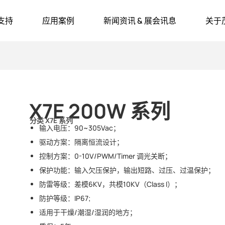
支持
应用案例
新闻资讯 & 展会讯息
关于
X7E 200W 系列
分类
X7E 系列
输入电压：90~305Vac；
驱动方案：隔离恒流设计；
控制方案：0-10V/PWM/Timer 调光关断；
保护功能：输入欠压保护，输出短路、过压、过温保护；
防雷等级：差模6KV，共模10KV（Class I）；
防护等级：IP67;
适用于干燥/潮湿/湿润的地方；