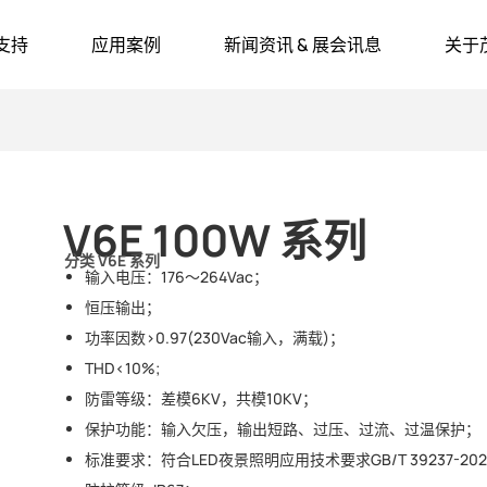
支持
应用案例
新闻资讯 & 展会讯息
关于
V6E 100W 系列
分类
V6E 系列
输入电压：176～264Vac；
恒压输出；
功率因数>0.97(230Vac输入，满载)；
THD<10%;
防雷等级：差模6KV，共模10KV；
保护功能：输入欠压，输出短路、过压、过流、过温保护；
标准要求：符合LED夜景照明应用技术要求GB/T 39237-20