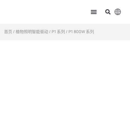
主页
产品中心
服务支持
应用案例
新闻资讯 & 展会讯息
关于茂硕
首页
/
植物照明智能驱动
/
P1 系列
/ P1 800W 系列