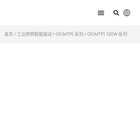
主页
产品中心
服务支持
应用案例
新闻资讯 & 展会讯息
关于茂硕
首页
/
工业照明智能驱动
/
G5(MTP) 系列
/ G5(MTP) 120W 系列