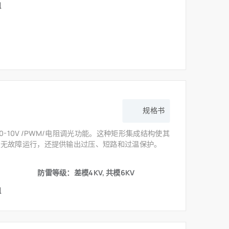
阻
规格书
具有 0-10V /PWM/电阻调光功能。这种矩形集成结构使其
保无故障运行，还提供输出过压、短路和过温保护。
防雷等级：差模4KV, 共模6KV
阻