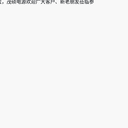
C16展位，茂硕电源欢迎广大客户、新老朋友莅临参